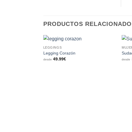
PRODUCTOS RELACIONADO
LEGGINGS
MUJE
Añadir
Legging Corazón
Suda
a la
49.99
€
lista de
desde
desde
deseos