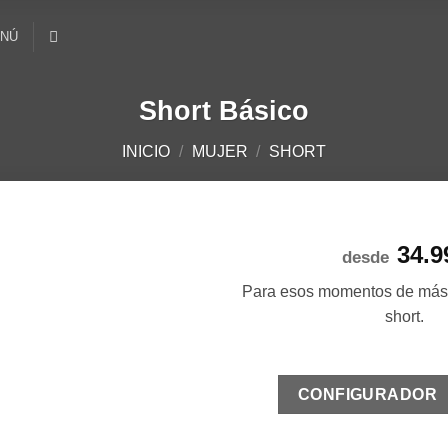
NÚ
Short Básico
INICIO
/
MUJER
/
SHORT
34.9
desde
Añadir
Para esos momentos de más c
a la
short.
lista de
deseos
Press
CONFIGURADOR
the