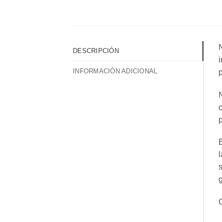
N
DESCRIPCIÓN
i
INFORMACIÓN ADICIONAL
p
N
c
p
E
l
s
g