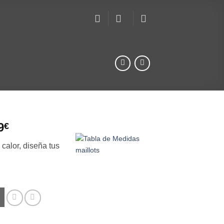
9
€
alor, diseña tus