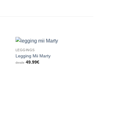
LEGGINGS
dir
Añadir
Legging Mii Marty
a
a la
49.99
€
 de
lista de
desde
eos
deseos
MONO
Mono Cuello Lágrim
52.99
€
desde