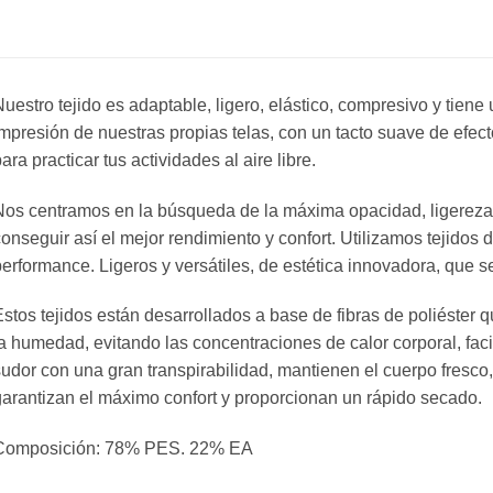
Configure
button
to
uestro tejido es adaptable, ligero, elástico, compresivo y tiene
enter
mpresión de nuestras propias telas, con un tacto suave de efect
the
ara practicar tus actividades al aire libre.
product
os centramos en la búsqueda de la máxima opacidad, ligereza 
configurator
onseguir así el mejor rendimiento y confort. Utilizamos tejidos 
(next
erformance. Ligeros y versátiles, de estética innovadora, que s
element)
stos tejidos están desarrollados a base de fibras de poliéste
a humedad, evitando las concentraciones de calor corporal, faci
udor con una gran transpirabilidad, mantienen el cuerpo fresco, 
arantizan el máximo confort y proporcionan un rápido secado.
Composición: 78% PES. 22% EA