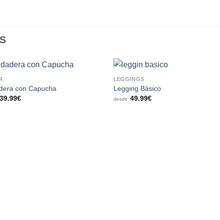
S
R
LEGGINGS
Añadir
Aña
dera con Capucha
Legging Básico
a la
a l
39.99
€
49.99
€
lista de
lista
desde
deseos
des