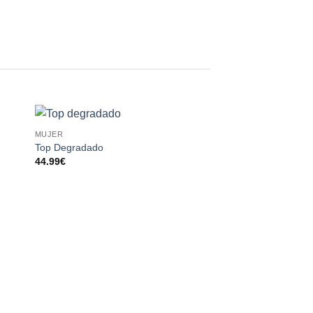
MUJER
MAILLOT
dir
Añadir
Top Degradado
Maillot Cuello Lágri
a
a la
44.99
€
29.99
€
 de
lista de
eos
deseos