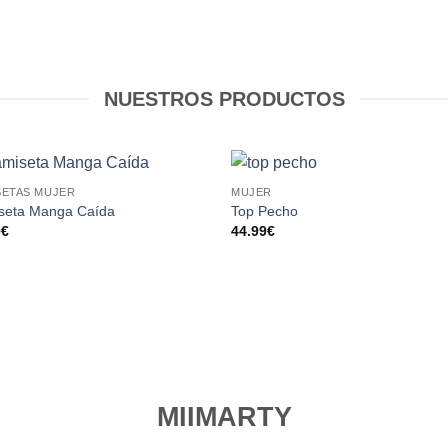
NUESTROS PRODUCTOS
SETAS MUJER
MUJER
Añadir
Aña
seta Manga Caída
Top Pecho
a la
a l
9
€
44.99
€
lista de
lista
deseos
des
MIIMARTY