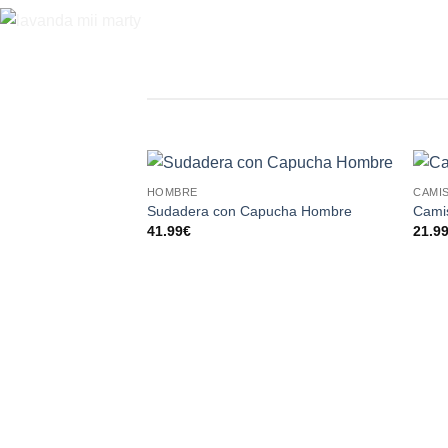
HOMBRE
CAMI
Añadir
Sudadera con Capucha Hombre
Cami
a la
41.99
€
21.9
lista de
deseos