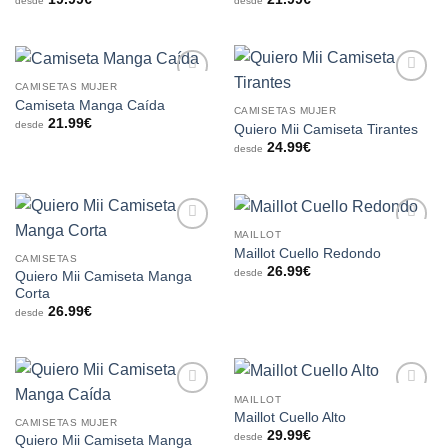
desde
desde
deseos
deseos
CAMISETAS MUJER
Añadir
Añadir
Camiseta Manga Caída
a la
a la
CAMISETAS MUJER
21.99
€
lista de
lista de
desde
Quiero Mii Camiseta Tirantes
deseos
deseos
24.99
€
desde
MAILLOT
Añadir
Añadir
Maillot Cuello Redondo
a la
a la
CAMISETAS
26.99
€
lista de
lista de
desde
Quiero Mii Camiseta Manga
deseos
deseos
Corta
26.99
€
desde
MAILLOT
Añadir
Añadir
Maillot Cuello Alto
a la
a la
CAMISETAS MUJER
29.99
€
lista de
lista de
desde
Quiero Mii Camiseta Manga