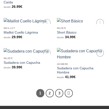
deseos
deseos
Caída
26.99
€
desde
MAILLOT
MUJER
Añadir
Añadir
Maillot Cuello Lágrima
Short Básico
a la
a la
29.99
€
34.99
€
lista de
lista de
desde
desde
deseos
deseos
MUJER
Añadir
Añadir
Sudadera con Capucha
a la
a la
HOMBRE
39.99
€
lista de
lista de
desde
Sudadera con Capucha
deseos
deseos
Hombre
41.99
€
desde
1
2
3